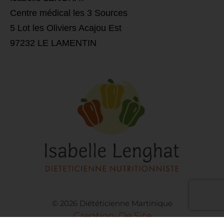
Centre médical les 3 Sources
5 Lot les Oliviers Acajou Est
97232 LE LAMENTIN
© 2026 Diététicienne Martinique
Creation-De.site